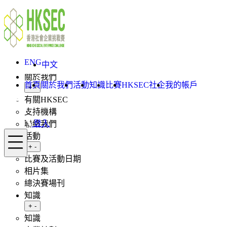
Skip to content
ENG
中文
登入
ENG
首頁
中文
關於我們
首頁
關於我們
活動
知識
比賽
HKSEC社企
我的帳戶
Toggle submenu
+
-
有關HKSEC
支持機構
登入
聯絡我們
Menu
活動
Toggle submenu
+
-
比賽及活動日期
相片集
總決賽場刊
知識
Toggle submenu
+
-
知識