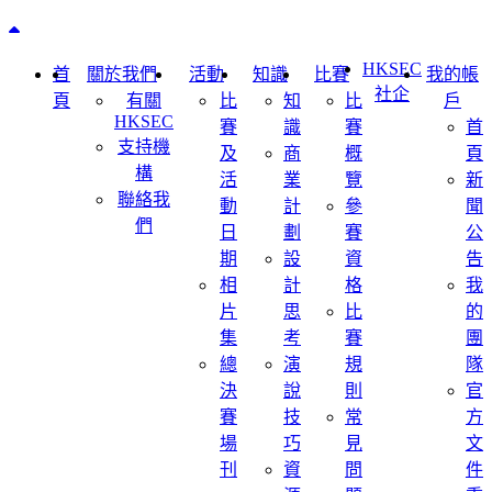
Back to top
HKSEC
首
關於我們
活動
知識
比賽
我的帳
社企
頁
有關
比
知
比
戶
HKSEC
賽
識
賽
首
支持機
及
商
概
頁
構
活
業
覽
新
聯絡我
動
計
參
聞
們
日
劃
賽
公
期
設
資
告
相
計
格
我
片
思
比
的
集
考
賽
團
總
演
規
隊
決
說
則
官
賽
技
常
方
場
巧
見
文
刊
資
問
件