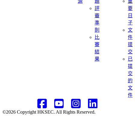
源
題
重
評
要
審
日
準
子
則
文
比
件
賽
提
結
交
果
已
提
交
的
文
件
©2026 Copyright HKSEC. All Rights Reserved.