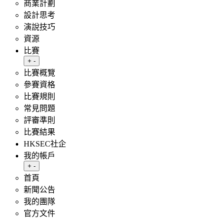
商業計劃
設計思考
演說技巧
資源
比賽
Toggle submenu
+
-
比賽概覽
參賽資格
比賽規則
常見問題
評審準則
比賽結果
HKSEC社企
我的帳戶
Toggle submenu
+
-
首頁
新聞公告
我的團隊
官方文件