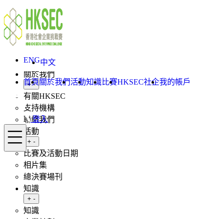
Skip to content
ENG
中文
登入
ENG
首頁
中文
關於我們
首頁
關於我們
活動
知識
比賽
HKSEC社企
我的帳戶
Toggle submenu
+
-
有關HKSEC
支持機構
登入
聯絡我們
Menu
活動
Toggle submenu
+
-
比賽及活動日期
相片集
總決賽場刊
知識
Toggle submenu
+
-
知識