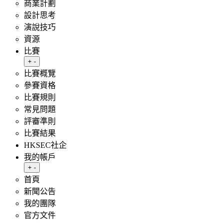
商業計劃
設計思考
演說技巧
資源
比賽
Toggle submenu
+
-
比賽概覽
參賽資格
比賽規則
常見問題
評審準則
比賽結果
HKSEC社企
我的帳戶
Toggle submenu
+
-
首頁
新聞公告
我的團隊
官方文件