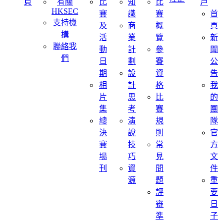
頁
有關
比
知
比
戶
HKSEC
賽
識
賽
首
支持機
及
商
概
頁
構
活
業
覽
新
聯絡我
動
計
參
聞
們
日
劃
賽
公
期
設
資
告
相
計
格
我
片
思
比
的
集
考
賽
團
總
演
規
隊
決
說
則
官
賽
技
常
方
場
巧
見
文
刊
資
問
件
源
題
重
評
要
審
日
準
子