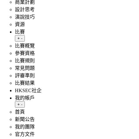
商業計劃
設計思考
演說技巧
資源
比賽
Toggle submenu
+
-
比賽概覽
參賽資格
比賽規則
常見問題
評審準則
比賽結果
HKSEC社企
我的帳戶
Toggle submenu
+
-
首頁
新聞公告
我的團隊
官方文件