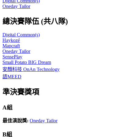
Digital Common(s)
Oneday Tailor
總決賽隊伍 (共八隊)
Digital Common(s)
Haykozé
Mapcraft
Oneday Tailor
SensePlay
Small Potato BIG Dream
安顏科技 OnAn Technology
語MEED
準決賽獎項
A組
最佳演說獎
:
Oneday Tailor
B組