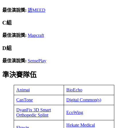
最佳演說獎
:
語MEED
C組
最佳演說獎
:
Mapcraft
D組
最佳演說獎
:
SensePlay
準決賽隊伍
Animai
BioEcho
CanTone
Digital Common(s)
DyanFix 3D Smart
EcoWing
Orthopedic Splint
Hekate Medical
Flowie