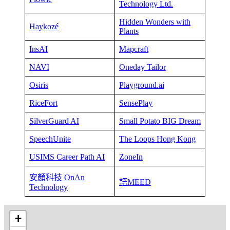
Technology Ltd.
Hidden Wonders with
Haykozé
Plants
InsAI
Mapcraft
NAVI
Oneday Tailor
Osiris
Playground.ai
RiceFort
SensePlay
SilverGuard AI
Small Potato BIG Dream
SpeechUnite
The Loops Hong Kong
USIMS Career Path AI
ZoneIn
安顏科技 OnAn
語MEED
Technology
+