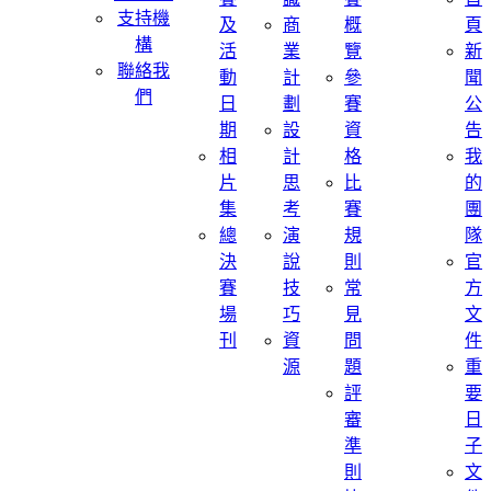
支持機
及
商
概
頁
構
活
業
覽
新
聯絡我
動
計
參
聞
們
日
劃
賽
公
期
設
資
告
相
計
格
我
片
思
比
的
集
考
賽
團
總
演
規
隊
決
說
則
官
賽
技
常
方
場
巧
見
文
刊
資
問
件
源
題
重
評
要
審
日
準
子
則
文