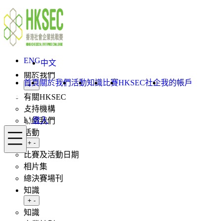
Skip to content
ENG
中文
登入
ENG
首頁
中文
關於我們
首頁
關於我們
活動
知識
比賽
HKSEC社企
我的帳戶
Toggle submenu
+
-
有關HKSEC
支持機構
登入
聯絡我們
Menu
活動
Toggle submenu
+
-
比賽及活動日期
相片集
總決賽場刊
知識
Toggle submenu
+
-
知識