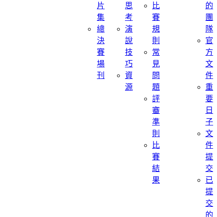
片
思
比
的
集
考
賽
團
總
演
規
隊
決
說
則
官
賽
技
常
方
場
巧
見
文
刊
資
問
件
源
題
重
評
要
審
日
準
子
則
文
比
件
賽
提
結
交
果
已
提
交
的