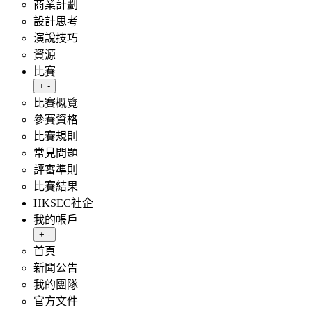
商業計劃
設計思考
演說技巧
資源
比賽
Toggle submenu
+
-
比賽概覽
參賽資格
比賽規則
常見問題
評審準則
比賽結果
HKSEC社企
我的帳戶
Toggle submenu
+
-
首頁
新聞公告
我的團隊
官方文件