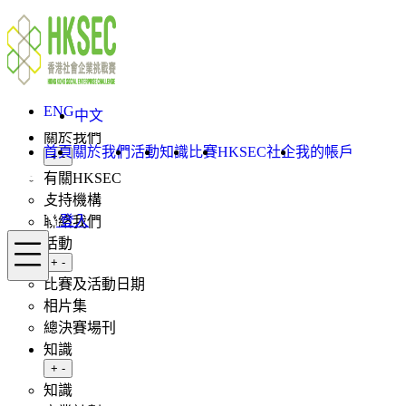
Skip to content
ENG
中文
登入
ENG
首頁
中文
關於我們
首頁
關於我們
活動
知識
比賽
HKSEC社企
我的帳戶
Toggle submenu
+
-
有關HKSEC
支持機構
登入
聯絡我們
Menu
活動
Toggle submenu
+
-
比賽及活動日期
相片集
總決賽場刊
知識
Toggle submenu
+
-
知識