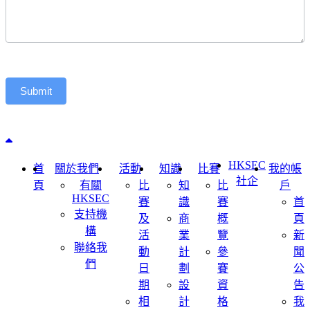
Submit
Back to top
HKSEC
首
關於我們
活動
知識
比賽
我的帳
社企
頁
有關
比
知
比
戶
HKSEC
賽
識
賽
首
支持機
及
商
概
頁
構
活
業
覽
新
聯絡我
動
計
參
聞
們
日
劃
賽
公
期
設
資
告
相
計
格
我