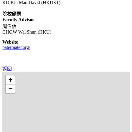
KO Kin Man David (HKUST)
院校顧問
Faculty Advisor
周偉信
CHOW Wai Shun (HKU)
Website
patermater.org/
返回
+
−