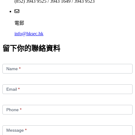
(852) 3943 9525 / 3943 1649 / 3943 9523
電郵
info@hksec.hk
留下你的聯絡資料
Contact
Us
Name
*
Email
*
Phone
*
Message
*