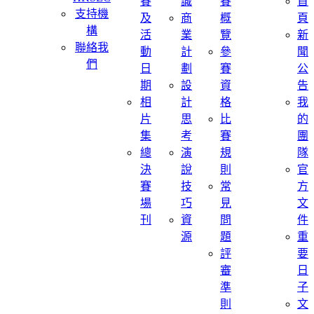
賽
識
賽
首
支持機
及
商
概
頁
構
活
業
覽
新
聯絡我
動
計
參
聞
們
日
劃
賽
公
期
設
資
告
相
計
格
我
片
思
比
的
集
考
賽
團
總
演
規
隊
決
說
則
官
賽
技
常
方
場
巧
見
文
刊
資
問
件
源
題
重
評
要
審
日
準
子
則
文