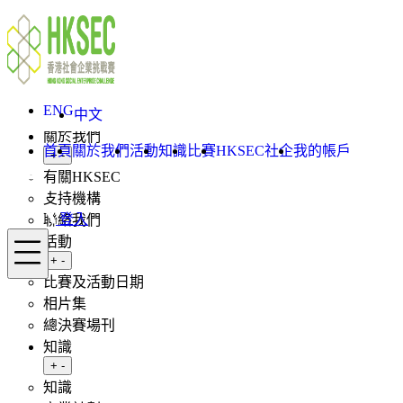
Skip to content
ENG
中文
登入
ENG
首頁
中文
關於我們
首頁
關於我們
活動
知識
比賽
HKSEC社企
我的帳戶
Toggle submenu
+
-
有關HKSEC
支持機構
登入
聯絡我們
Menu
活動
Toggle submenu
+
-
比賽及活動日期
相片集
總決賽場刊
知識
Toggle submenu
+
-
知識