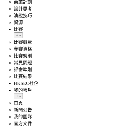
商業計劃
設計思考
演說技巧
資源
比賽
Toggle submenu
+
-
比賽概覽
參賽資格
比賽規則
常見問題
評審準則
比賽結果
HKSEC社企
我的帳戶
Toggle submenu
+
-
首頁
新聞公告
我的團隊
官方文件